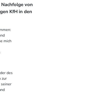
ie Nachfolge von
igen KfH in den
nommen:
und
ue mich
s
nder des
 zur
 seiner
and