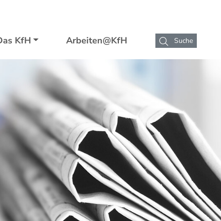
Das KfH
Arbeiten@KfH
Suche