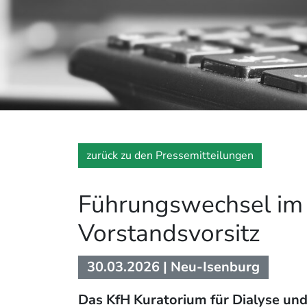
zurück zu den Pressemitteilungen
Führungswechsel im 
Vorstandsvorsitz
30.03.2026
| Neu-Isenburg
Das KfH Kuratorium für Dialyse un