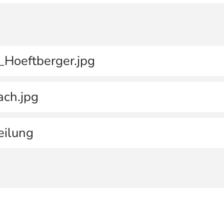
_Hoeftberger.jpg
ach.jpg
eilung