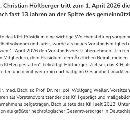
. Christian Höftberger tritt zum 1. April 2026 d
nach fast 13 Jahren an der Spitze des gemeinnütz
tte das KfH-Präsidium eine wichtige Weichenstellung vorge
undheitsökonom und Jurist, wurde als neues Vorstandsmitglied 
 zum 1. April 2026 den Vorstandsvorsitz übernehmen. „Ich fre
n Mitgliedern, dem Präsidium, dem Ärztlichen Beirat, meinen
KfH zu gestalten“, bekräftigt Höftberger. Ziel sei, das KfH al
tellen und damit weiterhin nachhaltig im Gesundheitsmarkt zu
 med. Bach, so Prof. Dr. rer. pol. Wolfgang Weiler, Vorsitze
ahren als Vorstandvorsitzender das KfH geprägt und maßgeblich
ernehmens beigetragen. Bach leitete das KfH seit 2013. Unter
on als größter nephrologischer Gesamtversorger in Deutschl