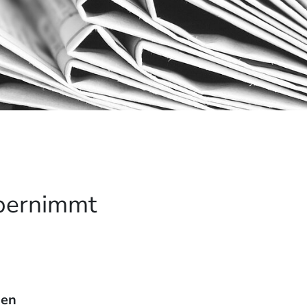
übernimmt
uen