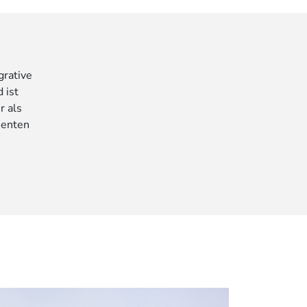
grative
 ist
r als
ienten