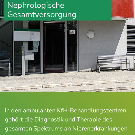
Nephrologische
Gesamtversorgung
In den ambulanten KfH-Behandlungszentren
gehört die Diagnostik und Therapie des
gesamten Spektrums an Nierenerkrankungen