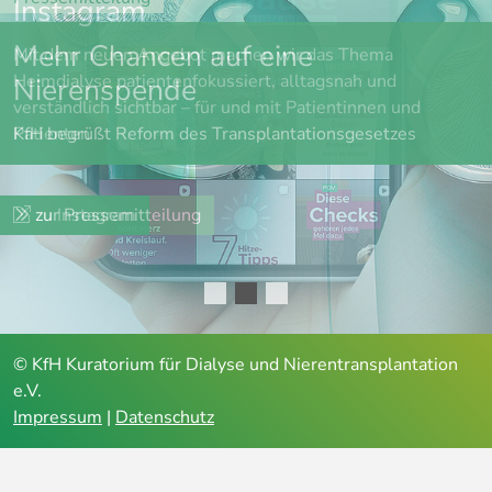
Instagram
trifft...
Mehr Chancen auf eine
Mit dem neuen Angebot machen wir das Thema
... entsteht ein außergewöhnlicher Event:
Heimdialyse patientenfokussiert, alltagsnah und
Sounds & Science in Leipzig | Johann Sebastian Bach's
Nierenspende
verständlich sichtbar – für und mit Patientinnen und
faszinierende Welt der Zahlenmystik in der Musik und
Patienten
KfH begrüßt Reform des Transplantationsgesetzes
spannende Bezüge zur Medizin.
zu Instagram
zur Pressemitteilung
Erfahren Sie mehr
© KfH Kuratorium für Dialyse und Nierentransplantation
e.V.
Impressum
|
Datenschutz