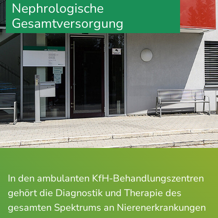
Nephrologische
Gesamtversorgung
In den ambulanten KfH-Behandlungszentren
gehört die Diagnostik und Therapie des
gesamten Spektrums an Nierenerkrankungen