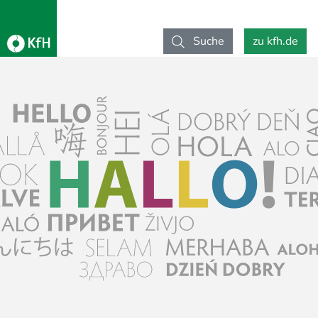
Suche
zu kfh.de