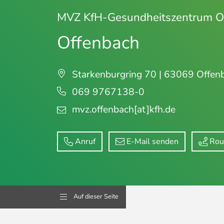
MVZ KfH-Gesundheitszentrum O
Offenbach
Starkenburgring 70 | 63069 Offen
069 9767138-0
mvz.offenbach
[at]kfh.de
Anruf
E-Mail senden
Rou
Auf dieser Seite