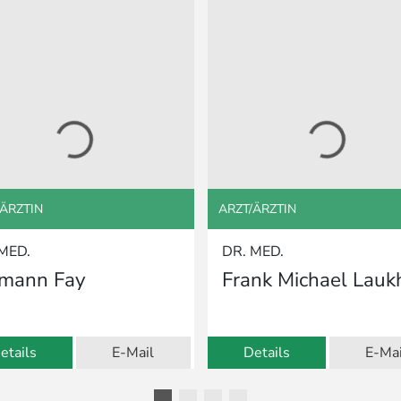
/ÄRZTIN
ARZT/ÄRZTIN
MED.
DR. MED.
lmann Fay
Frank Michael Lauk
etails
E-Mail
Details
E-Mai