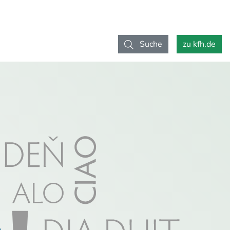
Suche
zu kfh.de