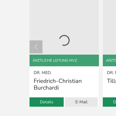
ÄRZTLICHE LEITUNG MVZ
ARZT
DR. MED.
DR. 
Friedrich-Christian
Til
Burchardi
Details
E-Mail
D