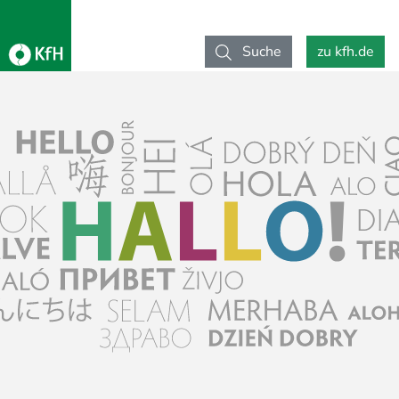
Suche
zu kfh.de