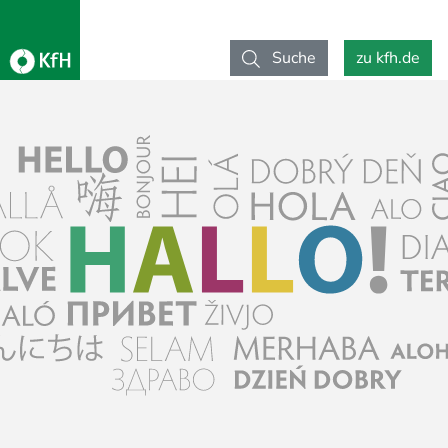
Suche
zu kfh.de