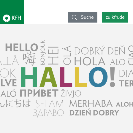
Suche
zu kfh.de