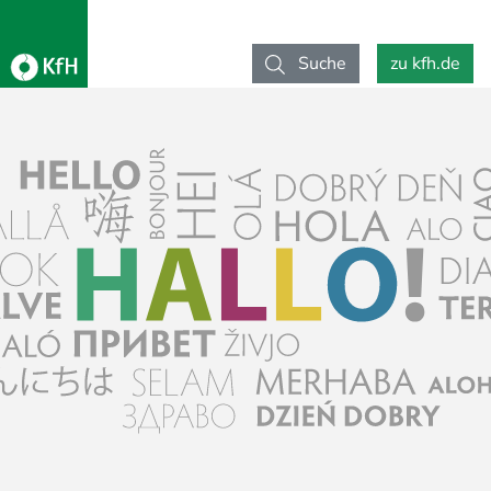
Suche
zu kfh.de