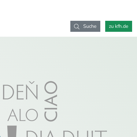
Suche
zu kfh.de