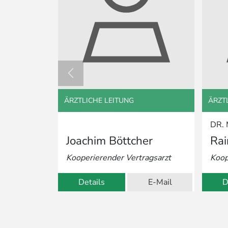
ÄRZTLICHE LEITUNG
ÄRZT
DR. 
Joachim Böttcher
Rai
Kooperierender Vertragsarzt
Koop
Details
E-Mail
D