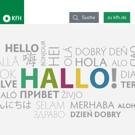
Suche
zu kfh.de