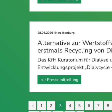
28.05.2026
| Neu-Isenburg
Alternative zur Wertstoff
erstmals Recycling von 
Das KfH Kuratorium für Dialyse u
Entwicklungsprojekt „Dialycycle
zur Pressemitteilung
«
1
2
3
4
5
6
7
8