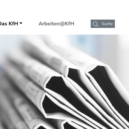
as KfH
Arbeiten@KfH
Suche