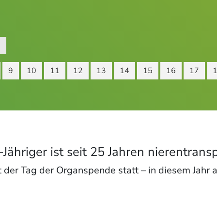
3
9
10
11
12
13
14
15
16
17
ähriger ist seit 25 Jahren nierentransp
 der Tag der Organspende statt – in diesem Jahr a