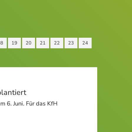
18
19
20
21
22
23
24
lantiert
m 6. Juni. Für das KfH