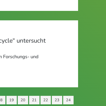
cycle“ untersucht
im Forschungs- und
18
19
20
21
22
23
24