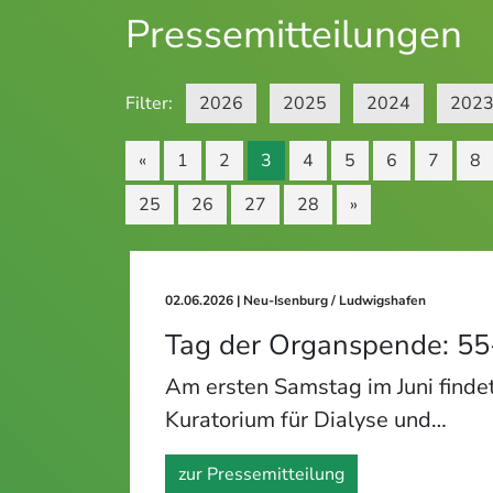
Pressemitteilungen
Filter:
2026
2025
2024
202
«
1
2
3
4
5
6
7
8
25
26
27
28
»
02.06.2026
| Neu-Isenburg / Ludwigshafen
Tag der Organspende: 55-J
Am ersten Samstag im Juni findet
Kuratorium für Dialyse und…
zur Pressemitteilung