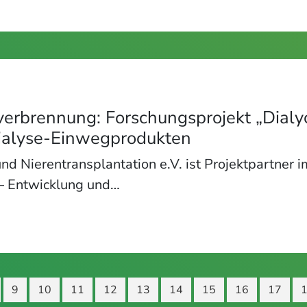
verbrennung: Forschungsprojekt „Dialy
Dialyse-Einwegprodukten
nd Nierentransplantation e.V. ist Projektpartner 
 – Entwicklung und…
9
10
11
12
13
14
15
16
17