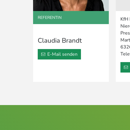
REFERENTIN
KfH 
Nier
Pres
Claudia Brandt
Mart
632
Tele
E-Mail senden