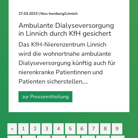
27.03.2023
| Neu-Isenburg/Linnich
Ambulante Dialyseversorgung
in Linnich durch KfH gesichert
Das KfH-Nierenzentrum Linnich
wird die wohnortnahe ambulante
Dialyseversorgung künftig auch für
nierenkranke Patientinnen und
Patienten sicherstellen,…
zur Pressemitteilung
«
1
2
3
4
5
6
7
8
9